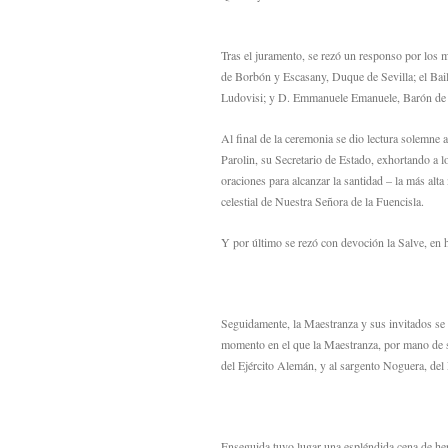
Tras el juramento, se rezó un responso por los 
de Borbón y Escasany, Duque de Sevilla; el Ba
Ludovisi; y D. Emmanuele Emanuele, Barón de 
Al final de la ceremonia se dio lectura solemn
Parolin, su Secretario de Estado, exhortando a lo
oraciones para alcanzar la santidad – la más alta
celestial de Nuestra Señora de la Fuencisla.
Y por último se rezó con devoción la Salve, en 
Seguidamente, la Maestranza y sus invitados se t
momento en el que la Maestranza, por mano de 
del Ejército Alemán, y al sargento Noguera, del 
Enseguida tuvo lugar una espléndida cena de he