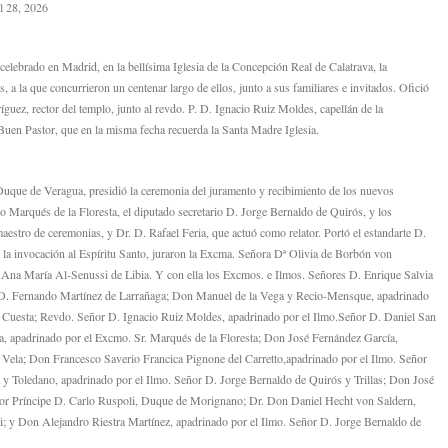
il 28, 2026
 celebrado en Madrid, en la bellísima Iglesia de la Concepción Real de Calatrava, la
 a la que concurrieron un centenar largo de ellos, junto a sus familiares e invitados. Ofició
guez, rector del templo, junto al revdo. P. D. Ignacio Ruiz Moldes, capellán de la
 Buen Pastor, que en la misma fecha recuerda la Santa Madre Iglesia.
Duque de Veragua, presidió la ceremonia del juramento y recibimiento de los nuevos
o Marqués de la Floresta, el diputado secretario D. Jorge Bernaldo de Quirós, y los
estro de ceremonias, y Dr. D. Rafael Feria, que actuó como relator. Portó el estandarte D.
a invocación al Espíritu Santo, juraron la Excma. Señora Dª Olivia de Borbón von
Ana María Al-Senussi de Libia. Y con ella los Excmos. e Ilmos. Señores D. Enrique Salvia
r D. Fernando Martínez de Larrañaga; Don Manuel de la Vega y Recio-Mensque, apadrinado
la Cuesta; Revdo. Señor D. Ignacio Ruiz Moldes, apadrinado por el Ilmo.Señor D. Daniel San
, apadrinado por el Excmo. Sr. Marqués de la Floresta; Don José Fernández García,
Vela; Don Francesco Saverio Francica Pignone del Carretto,apadrinado por el Ilmo. Señor
 y Toledano, apadrinado por el Ilmo. Señor D. Jorge Bernaldo de Quirós y Trillas; Don José
or Príncipe D. Carlo Ruspoli, Duque de Morignano; Dr. Don Daniel Hecht von Saldern,
i; y Don Alejandro Riestra Martínez, apadrinado por el Ilmo. Señor D. Jorge Bernaldo de