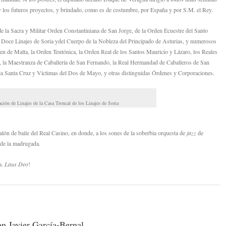
 y los futuros proyectos, y brindado, como es de costumbre, por España y por S.M. el Rey.
 de la Sacra y Militar Orden Constantiniana de San Jorge, de la Orden Ecuestre del Santo
s Doce Linajes de Soria ydel Cuerpo de la Nobleza del Principado de Asturias, y numerosos
en de Malta, la Orden Teutónica, la Orden Real de los Santos Mauricio y Lázaro, los Reales
, la Maestranza de Caballería de San Fernando, la Real Hermandad de Caballeros de San
la Santa Cruz y Víctimas del Dos de Mayo, y otras distinguidas Órdenes y Corporaciones.
ción de Linajes de la Casa Troncal de los Linajes de Soria
salón de baile del Real Casino, en donde, a los sones de la soberbia orquesta de
jazz
de
 de la madrugada.
a.
Laus Deo
!
on Javier García-Bernal