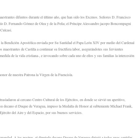
maestrantes difuntos durante el último año, que han sido los Excmos. Señores D. Francisco
ilío D. Fernando Gómez de Olea y de la Peña; el Príncipe Alessandro jacopo Boncompagni
Culcasi.
e a la Bendición Apostólica enviada por Su Santidad el Papa León XIV por medio del Cardenal
s maestrantes de Castilla a continuar su fructífera labor, asegurándoles sus fervientes
 medida de la vida cristiana-, e invocando sobre cada uno de ellos y sus familias la intercesión
honor de nuestra Patrona la Virgen de la Fuencisla.
rasladaron al cercano Centro Cultural de los Ejércitos, en donde se sirvió un aperitivo,
su decano el Duque de Veragua, impuso la Medalla de Honor al subteniente Michael Frank,
Ejército del Aire y del Espacio, por sus buenos servicios.
rmandad. A los postres, el diputado decano Duque de Veragua dirigió a todos unas sentidas