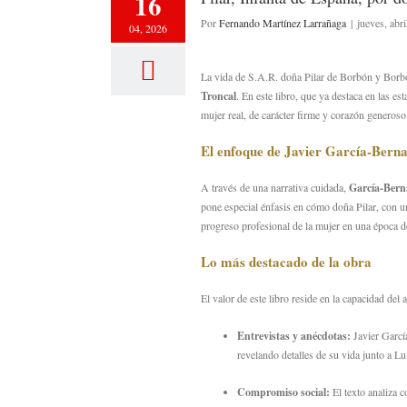
16
Por
Fernando Martínez Larrañaga
|
jueves, abr
04, 2026
La vida de S.
A.
R.
doña Pilar de Borbón y Borbó
Troncal
.
En este libro,
que ya destaca en las est
mujer real,
de carácter firme y corazón generoso
El enfoque de Javier García-Berna
A través de una narrativa cuidada,
García-Bern
pone especial énfasis en cómo doña Pilar,
con un
progreso profesional de la mujer en una época d
Lo más destacado de la obra
El valor de este libro reside en la capacidad del
Entrevistas y anécdotas:
Javier García
revelando detalles de su vida junto a 
Compromiso social:
El texto analiza c