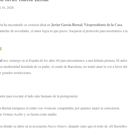
il 16, 2026
n ha encontrado su cronista ideal en
Javier García-Bernal, Vicepresidente de la Casa
anterías de novedades,
el autor logra lo que pocos:
traspasar el protocolo para mostrarnos a la
.
l
al
nos sumerge en la España de los años 60 para presentarnos a una Infanta pionera.
El autor
a modernidad heredada de su padre,
el conde de Barcelona,
no temió alzar la voz a favor del
e grandes restricciones.
 autor para rescatar el lado más humano de la protagonista:
-Bernal enriquece el relato con vivencias compartidas por quienes mejor la conocieron,
Luis Gómez-Acebo y su faceta como madre.
on detalle su labor en la asociación
Nuevo Futuro
,
dejando claro que el éxito de «El Rastrillo»