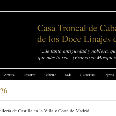
Casa Troncal de Caba
de los Doce Linajes 
“...de tanta antigüedad y nobleza, q
que más lo sea” (Francisco Mosquer
Armorial
Estatutos
Gobierno
Sede
Distinciones
Ingreso
026
llería de Castilla en la Villa y Corte de Madrid