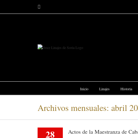
Saltar
Facebook
al
contenido
Inicio
Linajes
Historia
Archivos mensuales:
abril 2
28
Actos de la Maestranza de Caba