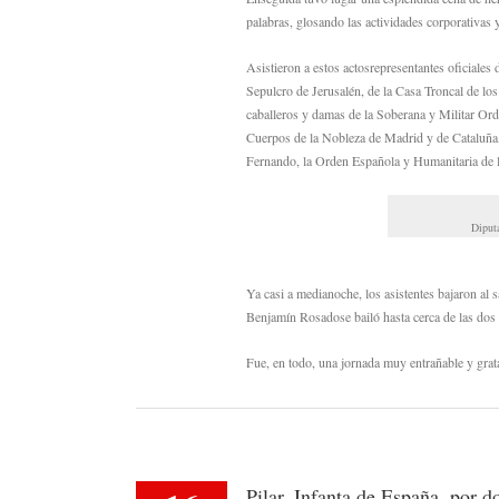
palabras, glosando las actividades corporativas
Asistieron a estos actosrepresentantes oficiales
Sepulcro de Jerusalén, de la Casa Troncal de lo
caballeros y damas de la Soberana y Militar Ord
Cuerpos de la Nobleza de Madrid y de Cataluña
Fernando, la Orden Española y Humanitaria de 
Diputa
Ya casi a medianoche, los asistentes bajaron al 
Benjamín Rosadose bailó hasta cerca de las dos
Fue, en todo, una jornada muy entrañable y grat
Pilar, Infanta de España, por d