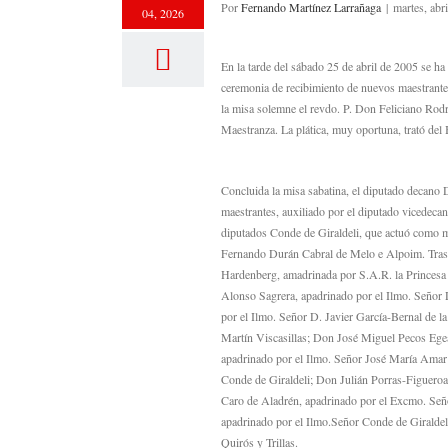
Por
Fernando Martínez Larrañaga
|
martes, abr
04, 2026
En la tarde del sábado 25 de abril de 2005 se ha
ceremonia de recibimiento de nuevos maestrantes,
la misa solemne el revdo. P. Don Feliciano Rodrí
Maestranza. La plática, muy oportuna, trató del
Concluida la misa sabatina, el diputado decano 
maestrantes, auxiliado por el diputado vicedecan
diputados Conde de Giraldeli, que actuó como ma
Fernando Durán Cabral de Melo e Alpoim. Tras l
Hardenberg, amadrinada por S.A.R. la Princesa 
Alonso Sagrera, apadrinado por el Ilmo. Seño
por el Ilmo. Señor D. Javier García-Bernal de 
Martín Viscasillas; Don José Miguel Pecos Egea
apadrinado por el Ilmo. Señor José María Amar 
Conde de Giraldeli; Don Julián Porras-Figueroa
Caro de Aladrén, apadrinado por el Excmo. Señ
apadrinado por el Ilmo.Señor Conde de Giraldel
Quirós y Trillas.