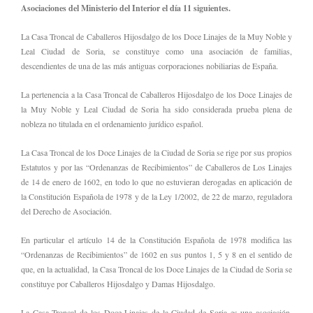
Asociaciones del Ministerio del Interior el día 11 siguientes.
La Casa Troncal de Caballeros Hijosdalgo de los Doce Linajes de la Muy Noble y
Leal Ciudad de Soria, se constituye como una asociación de familias,
descendientes de una de las más antiguas corporaciones nobiliarias de España.
La pertenencia a la Casa Troncal de Caballeros Hijosdalgo de los Doce Linajes de
la Muy Noble y Leal Ciudad de Soria ha sido considerada prueba plena de
nobleza no titulada en el ordenamiento jurídico español.
La Casa Troncal de los Doce Linajes de la Ciudad de Soria se rige por sus propios
Estatutos y por las “Ordenanzas de Recibimientos” de Caballeros de Los Linajes
de 14 de enero de 1602, en todo lo que no estuvieran derogadas en aplicación de
la Constitución Española de 1978 y de la Ley 1/2002, de 22 de marzo, reguladora
del Derecho de Asociación.
En particular el artículo 14 de la Constitución Española de 1978 modifica las
“Ordenanzas de Recibimientos” de 1602 en sus puntos 1, 5 y 8 en el sentido de
que, en la actualidad, la Casa Troncal de los Doce Linajes de la Ciudad de Soria se
constituye por Caballeros Hijosdalgo y Damas Hijosdalgo.
La Casa Troncal de los Doce Linajes de la Ciudad de Soria es una asociación,