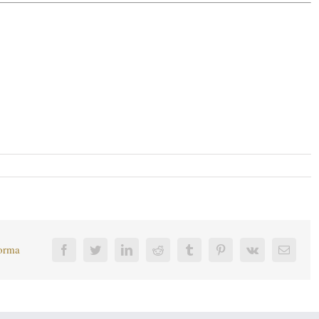
forma
Facebook
Twitter
LinkedIn
Reddit
Tumblr
Pinterest
Vk
Corre
electr