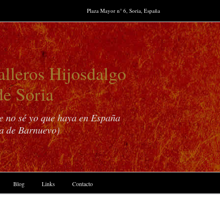
Plaza Mayor n° 6, Soria, España
lleros Hijosdalgo
de Soria
ue no sé yo que haya en España
a de Barnuevo)
Blog
Links
Contacto