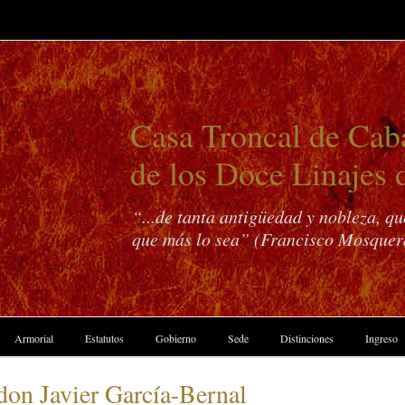
Casa Troncal de Caba
de los Doce Linajes 
“...de tanta antigüedad y nobleza, q
que más lo sea” (Francisco Mosquer
Armorial
Estatutos
Gobierno
Sede
Distinciones
Ingreso
 don Javier García-Bernal