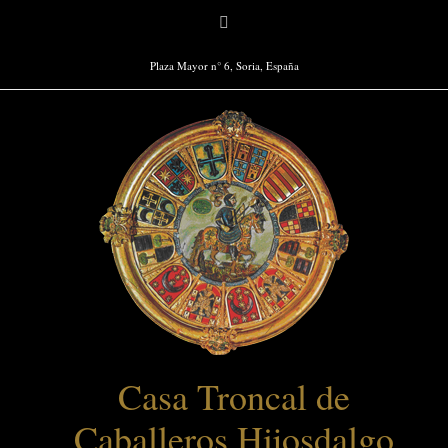
Saltar
Facebook
al
contenido
Plaza Mayor n° 6, Soria, España
Casa Troncal de
Caballeros Hijosdalgo