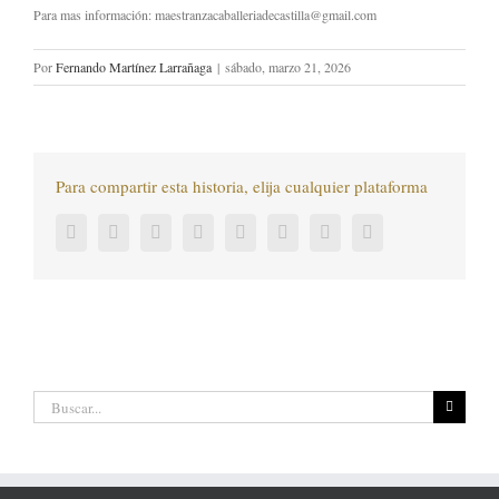
Para mas información: maestranzacaballeriadecastilla@gmail.com
Por
Fernando Martínez Larrañaga
|
sábado, marzo 21, 2026
Para compartir esta historia, elija cualquier plataforma
Facebook
Twitter
LinkedIn
Reddit
Tumblr
Pinterest
Vk
Correo
electrónico
Buscar: