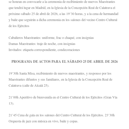
se honran en convocarle a la ceremonia de recibimiento de nuevos Maestrantes
que tendrá lugar en Madrid, en la Iglesia de la Concepción Real de Calatrava el
próximo sábado 25 de abril de 2026, a las 19’30 horas, y a la cena de hermandad
y baile que seguirán a dicha ceremonia en los salones del vecino Centro Cultural
de los Ejércitos
Caballeros Maestrantes: uniforme, frac o chaqué, con insignias
Damas Maestrantes: traje de noche, con insignias
Invitados: etiqueta correspondiente, condecoraciones
PROGRAMA DE ACTOS PARA EL SÁBADO 25 DE ABRIL DE 2026
19’30h Santa Misa, recibimiento de nuevos maestrantes, y responso por los
Maestrantes difuntos y sus familiares, en la Iglesia de la Concepción Real de
Calatrava (calle de Alcalá 25).
21’00h Aperitivo de bienvenida en el Centro Cultural de los Ejércitos (Gran Vía
13).
21’45 Cena de gala en los salones del Centro Cultural de los Ejércitos. 23’30h
Orquesta de jazz con música en vivo, baile y copas.