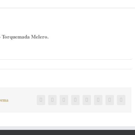
o Torquemada Melero.
forma
Facebook
Twitter
LinkedIn
Reddit
Tumblr
Pinterest
Vk
Corre
electr