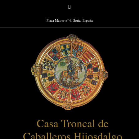
Saltar
Facebook
al
contenido
Plaza Mayor n° 6, Soria, España
Casa Troncal de
Caballeros Hijosdalgo