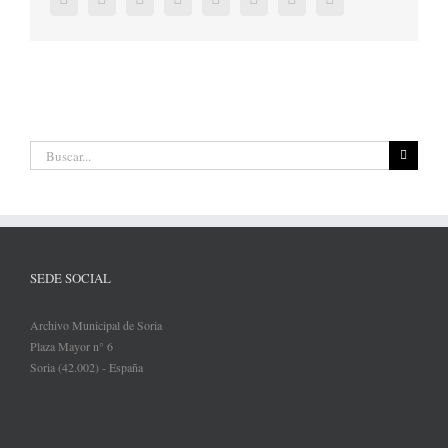
electrónico
Buscar:
SEDE SOCIAL
Archivo Municipal de Soria
Plaza Mayor n° 6
Soria (42.002) - España