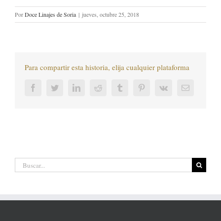
Por
Doce Linajes de Soria
|
jueves, octubre 25, 2018
Para compartir esta historia, elija cualquier plataforma
Facebook
Twitter
LinkedIn
Reddit
Tumblr
Pinterest
Vk
Correo
electrónic
Buscar: