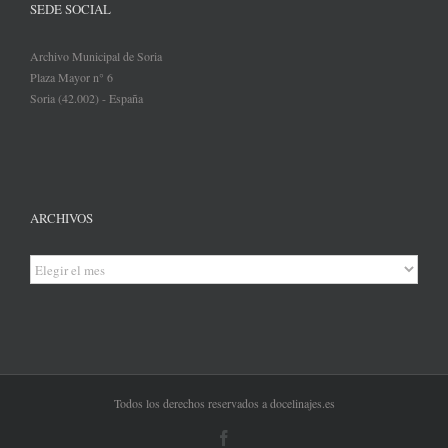
SEDE SOCIAL
Archivo Municipal de Soria
Plaza Mayor n° 6
Soria (42.002) - España
ARCHIVOS
Archivos
Todos los derechos reservados a docelinajes.es
Facebook