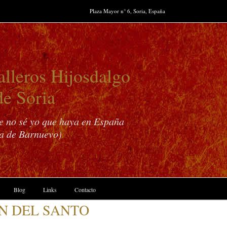
Plaza Mayor n° 6, Soria, España
lleros Hijosdalgo
de Soria
ue no sé yo que haya en España
a de Barnuevo)
Blog
Links
Contacto
EN DEL SANTO