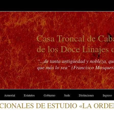
Casa Troncal de Caba
de los Doce Linajes 
“...de tanta antigüedad y nobleza, q
que más lo sea” (Francisco Mosquer
Armorial
Estatutos
Gobierno
Sede
Distinciones
Ingreso
ACIONALES DE ESTUDIO «LA ORD