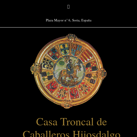
Saltar
Facebook
al
contenido
Plaza Mayor n° 6, Soria, España
Casa Troncal de
Caballeros Hijosdalgo