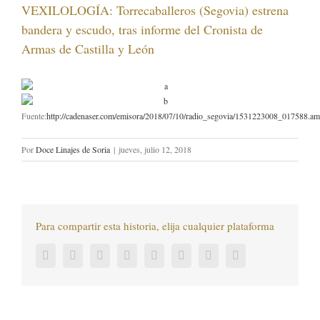
VEXILOLOGÍA: Torrecaballeros (Segovia) estrena
bandera y escudo, tras informe del Cronista de
Armas de Castilla y León
Fuente:
http://cadenaser.com/emisora/2018/07/10/radio_segovia/1531223008_017588.am
Por
Doce Linajes de Soria
|
jueves, julio 12, 2018
Para compartir esta historia, elija cualquier plataforma
Facebook
Twitter
LinkedIn
Reddit
Tumblr
Pinterest
Vk
Correo
electrónico