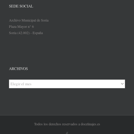
SEDE SOCIAL
Archivo Municipal de Soria
Plaza Mayor n° 6
Soria (42.002) - España
ARCHIVOS
Archivos
Todos los derechos reservados a docelinajes.es
Facebook