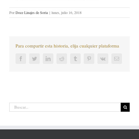
Por
Doce Linajes de Soria
|
lunes, julio 16, 2018
Para compartir esta historia, elija cualquier plataforma
Facebook
Twitter
LinkedIn
Reddit
Tumblr
Pinterest
Vk
Correo
electrónic
Buscar: