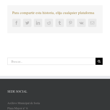
Para compartir esta historia, elija cualquier plataforma
Facebook
Twitter
LinkedIn
Reddit
Tumblr
Pinterest
Vk
Correo
electrónic
Buscar:
SEDE SOCIAL
Archivo Municipal de Soria
Plaza Mayor n° 6