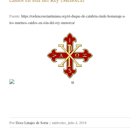
Fuente:
https://ordenconstantiniana.org/el-duque-de-calabria-rinde-homenaje-a-
los-marinos-caidos-en-isla-del-rey-menorca/
Por
Doce Linajes de Soria
|
miércoles, julio 4, 2018