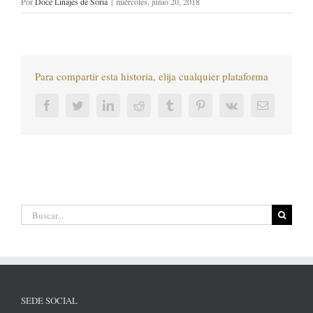
Por
Doce Linajes de Soria
|
miércoles, junio 20, 2018
Para compartir esta historia, elija cualquier plataforma
Facebook
Twitter
LinkedIn
Reddit
Tumblr
Pinterest
Vk
Correo
electrónic
Buscar:
SEDE SOCIAL