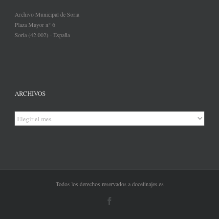
Archivo Municipal de Soria
Plaza Mayor n° 6
Soria (42.002) - España
ARCHIVOS
Archivos
Todos los derechos reservados a docelinajes.es
Facebook