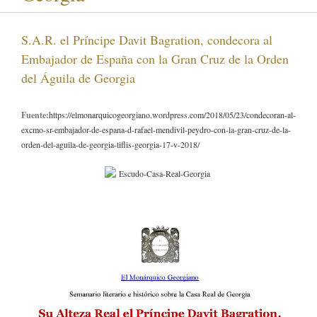
S.A.R. el Príncipe Davit Bagration, condecora al
Embajador de España con la Gran Cruz de la Orden
del Águila de Georgia
Fuente:
https://elmonarquicogeorgiano.wordpress.com/2018/05/23/condecoran-al-
excmo-sr-embajador-de-espana-d-rafael-mendivil-peydro-con-la-gran-cruz-de-la-
orden-del-aguila-de-georgia-tiflis-georgia-17-v-2018/