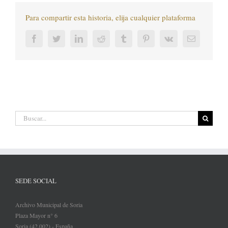
Para compartir esta historia, elija cualquier plataforma
Facebook
Twitter
LinkedIn
Reddit
Tumblr
Pinterest
Vk
Correo
electrónic
Buscar:
SEDE SOCIAL
Archivo Municipal de Soria
Plaza Mayor n° 6
Soria (42.002) - España