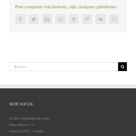
Para compartir esta historia, elija cualquier plataforma
Facebook
Twitter
LinkedIn
Reddit
Tumblr
Pinterest
Vk
Correo
electrónic
Buscar:
SEDE SOCIAL
Archivo Municipal de Soria
Plaza Mayor n° 6
Soria (42.002) - España