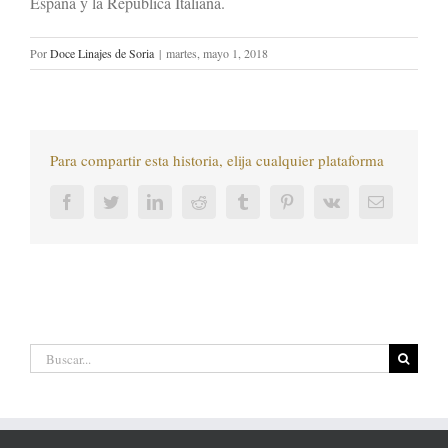
España y la República Italiana.
Por
Doce Linajes de Soria
|
martes, mayo 1, 2018
Para compartir esta historia, elija cualquier plataforma
Facebook
Twitter
LinkedIn
Reddit
Tumblr
Pinterest
Vk
Correo
electrónic
Buscar: