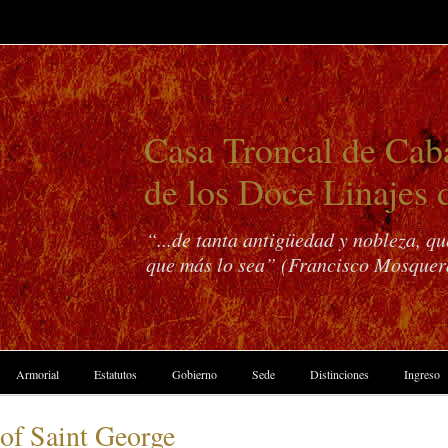
Casa Troncal de Caba
de los Doce Linajes 
“...de tanta antigüedad y nobleza, q
que más lo sea” (Francisco Mosquer
Armorial
Estatutos
Gobierno
Sede
Distinciones
Ingreso
 of Saint George