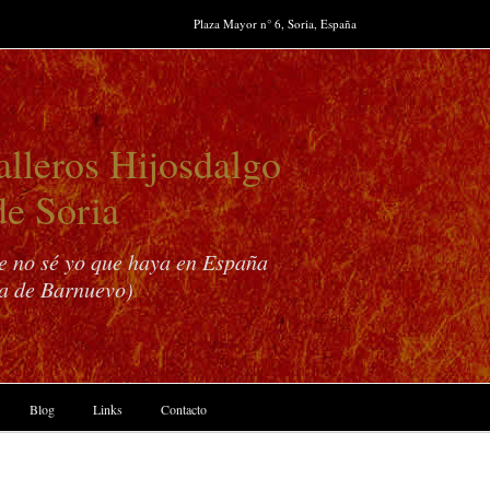
Plaza Mayor n° 6, Soria, España
lleros Hijosdalgo
de Soria
ue no sé yo que haya en España
a de Barnuevo)
Blog
Links
Contacto