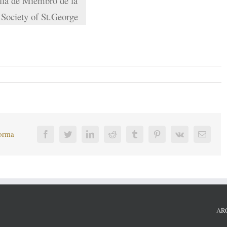
la de Miembro de la
 Society of St.George
forma
Facebook
Twitter
LinkedIn
Reddit
Tumblr
Pinterest
Vk
Corre
electr
AR