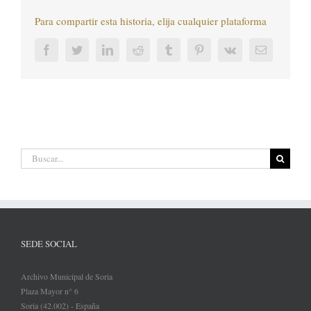
Para compartir esta historia, elija cualquier plataforma
Facebook
Twitter
LinkedIn
Reddit
Tumblr
Pinterest
Vk
Correo
electrónic
Buscar:
SEDE SOCIAL
Archivo Municipal de Soria
Plaza Mayor n° 6
Soria (42.002) - España