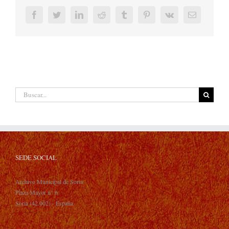
Facebook
Twitter
LinkedIn
Reddit
Tumblr
Pinterest
Vk
Correo
electrónic
Buscar:
SEDE SOCIAL
Archivo Municipal de Soria
Plaza Mayor n° 6
Soria (42.002) - España