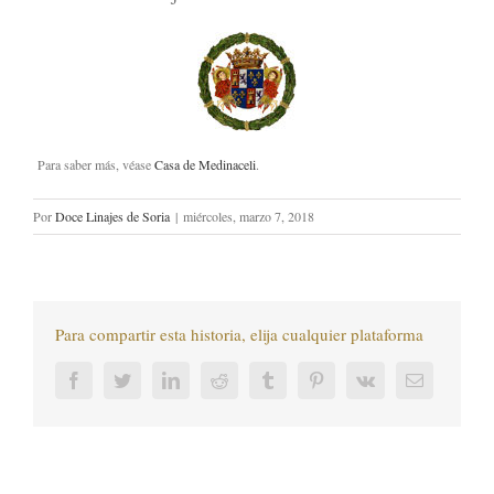
Para saber más, véase
Casa de Medinaceli
.
Por
Doce Linajes de Soria
|
miércoles, marzo 7, 2018
Para compartir esta historia, elija cualquier plataforma
Facebook
Twitter
LinkedIn
Reddit
Tumblr
Pinterest
Vk
Correo
electrónic