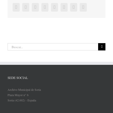
Facebook
Twitter
LinkedIn
Reddit
Tumblr
Pinterest
Vk
Correo
electrónico
Buscar:
SEDE SOCIAL
Archivo Municipal de Soria
Plaza Mayor n° 6
Soria (42.002) - España