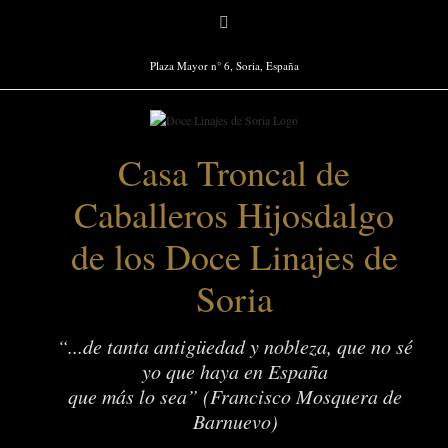
Saltar
Facebook
al
contenido
Plaza Mayor n° 6, Soria, España
Casa Troncal de
Caballeros Hijosdalgo
de los Doce Linajes de
Soria
“...de tanta antigüedad y nobleza, que no sé
yo que haya en España
que más lo sea” (Francisco Mosquera de
Barnuevo)