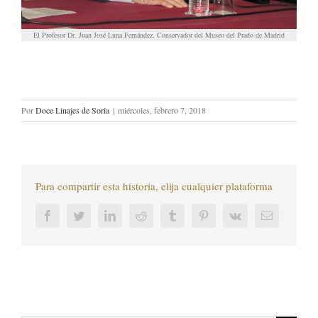
El Profesor Dr. Juan José Luna Fernández, Conservador del Museo del Prado de Madrid
Por
Doce Linajes de Soria
|
miércoles, febrero 7, 2018
Para compartir esta historia, elija cualquier plataforma
Facebook
Twitter
LinkedIn
Reddit
Tumblr
Pinterest
Vk
Correo
electrónic