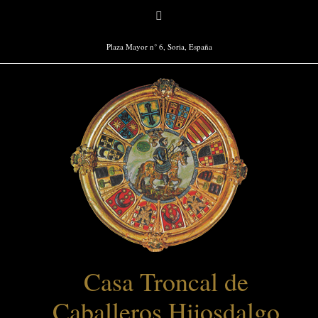
Saltar
Facebook
al
contenido
Plaza Mayor n° 6, Soria, España
Casa Troncal de
Caballeros Hijosdalgo