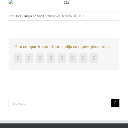
Por
Doce Linajes de Soria
|
miércoles, febrero 28, 2018
Para compartir esta historia, elija cualquier plataforma
Facebook
Twitter
LinkedIn
Reddit
Tumblr
Pinterest
Vk
Correo
electrónico
Buscar: