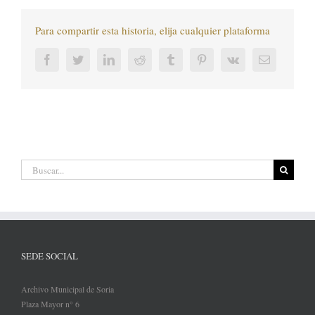
Para compartir esta historia, elija cualquier plataforma
Facebook
Twitter
LinkedIn
Reddit
Tumblr
Pinterest
Vk
Correo
electrónic
Buscar:
SEDE SOCIAL
Archivo Municipal de Soria
Plaza Mayor n° 6