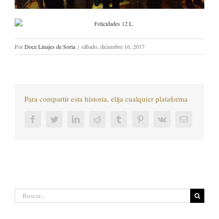
Por
Doce Linajes de Soria
|
sábado, diciembre 16, 2017
Para compartir esta historia, elija cualquier plataforma
Facebook
Twitter
LinkedIn
Reddit
Tumblr
Pinterest
Vk
Correo
electrónic
Buscar: