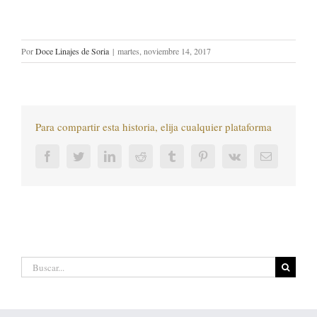
Por
Doce Linajes de Soria
|
martes, noviembre 14, 2017
Para compartir esta historia, elija cualquier plataforma
Facebook
Twitter
LinkedIn
Reddit
Tumblr
Pinterest
Vk
Correo
electrónic
Buscar: