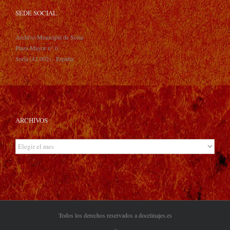
SEDE SOCIAL
Archivo Municipal de Soria
Plaza Mayor n° 6
Soria (42.002) - España
ARCHIVOS
Archivos
Todos los derechos reservados a docelinajes.es