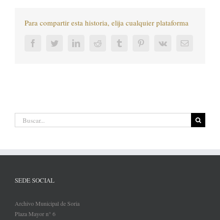
Para compartir esta historia, elija cualquier plataforma
Facebook
Twitter
LinkedIn
Reddit
Tumblr
Pinterest
Vk
Correo
electrónic
Buscar:
SEDE SOCIAL
Archivo Municipal de Soria
Plaza Mayor n° 6