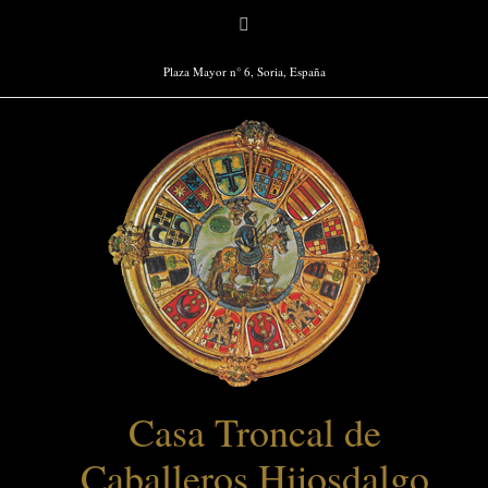
Saltar
Facebook
al
contenido
Plaza Mayor n° 6, Soria, España
Casa Troncal de
Caballeros Hijosdalgo