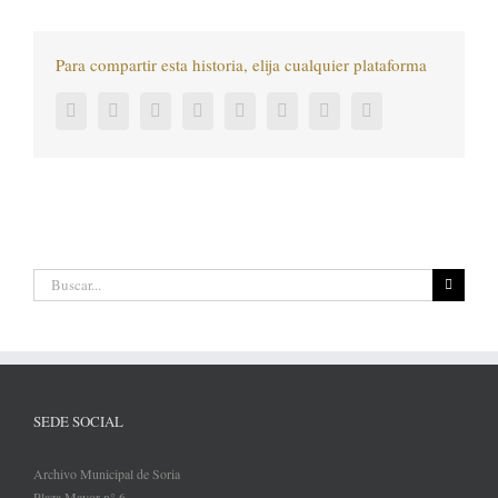
Para compartir esta historia, elija cualquier plataforma
Facebook
Twitter
LinkedIn
Reddit
Tumblr
Pinterest
Vk
Correo
electrónico
Buscar:
SEDE SOCIAL
Archivo Municipal de Soria
Plaza Mayor n° 6