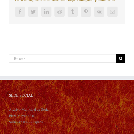
Facebook
Twitter
LinkedIn
Reddit
Tumblr
Pinterest
Vk
Correo
electrónic
Buscar:
SEDE SOCIAL
Archivo Municipal de Soria
Plaza Mayor n° 6
Soria (42.002) - España