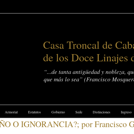
Casa Troncal de Caba
de los Doce Linajes 
“...de tanta antigüedad y nobleza, q
que más lo sea” (Francisco Mosquer
Armorial
Estatutos
Gobierno
Sede
Distinciones
Ingreso
O O IGNORANCIA?; por Francisco Gar