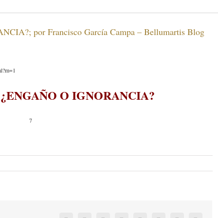
A?; por Francisco García Campa – Bellumartis Blog
tml?m=1
4. ¿ENGAÑO O IGNORANCIA?