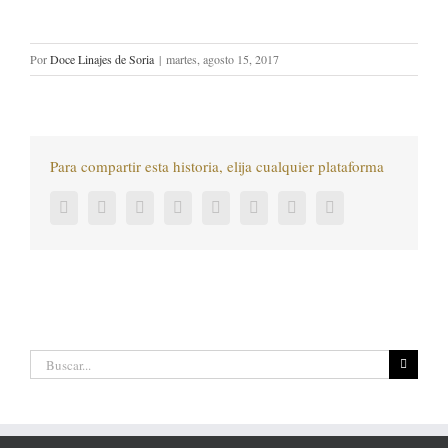
Por
Doce Linajes de Soria
|
martes, agosto 15, 2017
Para compartir esta historia, elija cualquier plataforma
Facebook
Twitter
LinkedIn
Reddit
Tumblr
Pinterest
Vk
Correo
electrónico
Buscar: