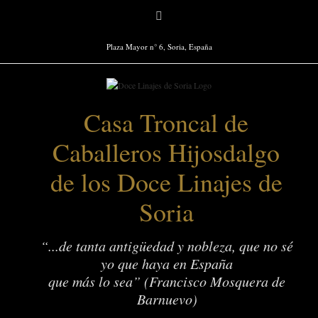
Saltar
Facebook
al
contenido
Plaza Mayor n° 6, Soria, España
Casa Troncal de
Caballeros Hijosdalgo
de los Doce Linajes de
Soria
“...de tanta antigüedad y nobleza, que no sé
yo que haya en España
que más lo sea” (Francisco Mosquera de
Barnuevo)