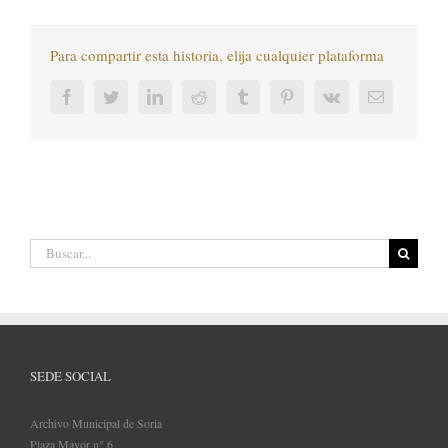
Para compartir esta historia, elija cualquier plataforma
Facebook
Twitter
LinkedIn
Reddit
Tumblr
Pinterest
Vk
Correo
electrónic
Buscar:
SEDE SOCIAL
Archivo Municipal de Soria
Plaza Mayor n° 6