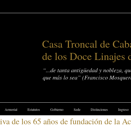
Casa Troncal de Caba
de los Doce Linajes 
“...de tanta antigüedad y nobleza, q
que más lo sea” (Francisco Mosquer
Armorial
Estatutos
Gobierno
Sede
Distinciones
Ingreso
a de los 65 años de fundación de la A