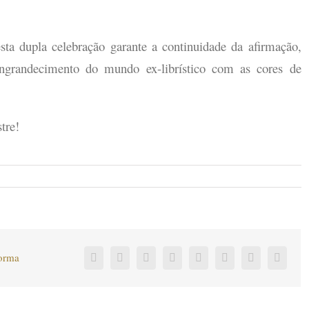
sta dupla celebração garante a continuidade da afirmação,
 engrandecimento do mundo ex-librístico com as cores de
tre!
forma
Facebook
Twitter
LinkedIn
Reddit
Tumblr
Pinterest
Vk
Corre
electr