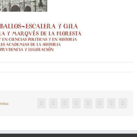
forma
Facebook
Twitter
LinkedIn
Reddit
Tumblr
Pinterest
Vk
Corre
electr