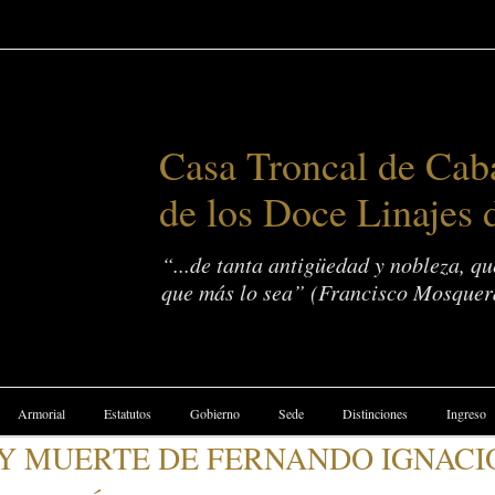
Casa Troncal de Caba
de los Doce Linajes 
“...de tanta antigüedad y nobleza, q
que más lo sea” (Francisco Mosquer
Armorial
Estatutos
Gobierno
Sede
Distinciones
Ingreso
A Y MUERTE DE FERNANDO IGNAC