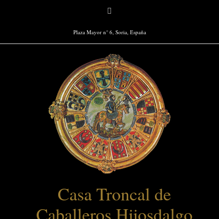
Saltar
Facebook
al
contenido
Plaza Mayor n° 6, Soria, España
Casa Troncal de
Caballeros Hijosdalgo