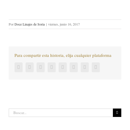
Por
Doce Linajes de Soria
|
viernes, junio 16, 2017
Para compartir esta historia, elija cualquier plataforma
Facebook
Twitter
LinkedIn
Reddit
Tumblr
Pinterest
Vk
Correo
electrónico
Buscar: