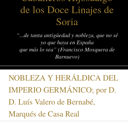
de los Doce Linajes de
Soria
“...de tanta antigüedad y nobleza, que no sé
yo que haya en España
que más lo sea” (Francisco Mosquera de
Barnuevo)
NOBLEZA Y HERÁLDICA DEL
IMPERIO GERMÁNICO; por D.
D. Luís Valero de Bernabé,
Marqués de Casa Real