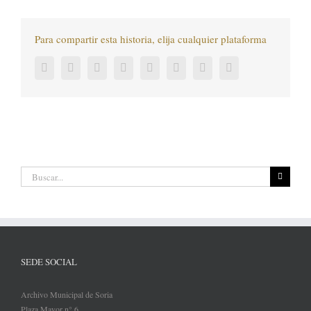
Para compartir esta historia, elija cualquier plataforma
Facebook
Twitter
LinkedIn
Reddit
Tumblr
Pinterest
Vk
Correo
electrónico
Buscar:
SEDE SOCIAL
Archivo Municipal de Soria
Plaza Mayor n° 6