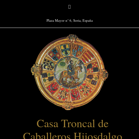
Saltar
Facebook
al
contenido
Plaza Mayor n° 6, Soria, España
Casa Troncal de
Caballeros Hijosdalgo