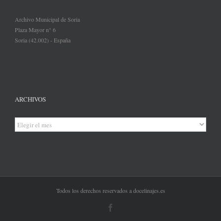
Archivo Municipal de Soria
Plaza Mayor n° 6
Soria (42.002) - España
ARCHIVOS
Archivos
Todos los derechos reservados a docelinajes.es
Facebook