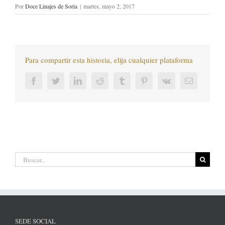
Por
Doce Linajes de Soria
|
martes, mayo 2, 2017
Para compartir esta historia, elija cualquier plataforma
Facebook
Twitter
LinkedIn
Reddit
Tumblr
Pinterest
Vk
Correo
electrónic
Buscar:
SEDE SOCIAL