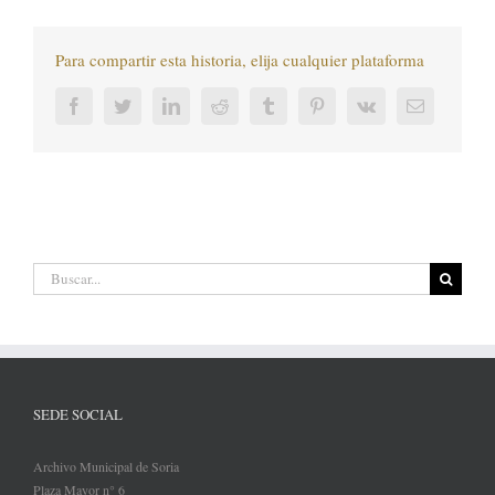
Para compartir esta historia, elija cualquier plataforma
Facebook
Twitter
LinkedIn
Reddit
Tumblr
Pinterest
Vk
Correo
electrónic
Buscar:
SEDE SOCIAL
Archivo Municipal de Soria
Plaza Mayor n° 6