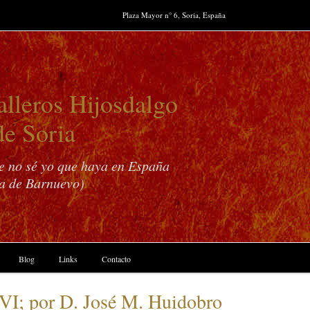
Plaza Mayor n° 6, Soria, España
lleros Hijosdalgo
de Soria
ue no sé yo que haya en España
a de Barnuevo)
Blog
Links
Contacto
VI; por D. José M. Huidobro