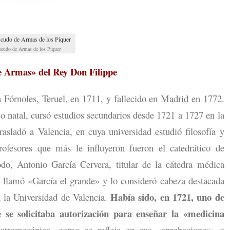
scudo de Armas de los Piquer
e Armas» del Rey Don Filippe
 Fórnoles, Teruel, en 1711, y fallecido en Madrid en 1772.
lo natal, cursó estudios secundarios desde 1721 a 1727 en la
asladó a Valencia, en cuya universidad estudió filosofía y
ofesores que más le influyeron fueron el catedrático de
do, Antonio García Cervera, titular de la cátedra médica
lo llamó «García el grande» y lo consideró cabeza destacada
Había sido, en 1721, uno de
 la Universidad de Valencia.
 se solicitaba autorización para enseñar la «medicina
 iatromecánico, como se refleja en sus «aprobaciones» o