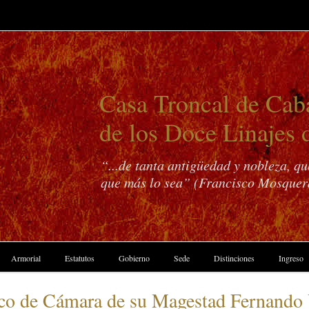
Casa Troncal de Caba
de los Doce Linajes 
“...de tanta antigüedad y nobleza, q
que más lo sea” (Francisco Mosquer
Armorial
Estatutos
Gobierno
Sede
Distinciones
Ingreso
co de Cámara de su Magestad Fernando 