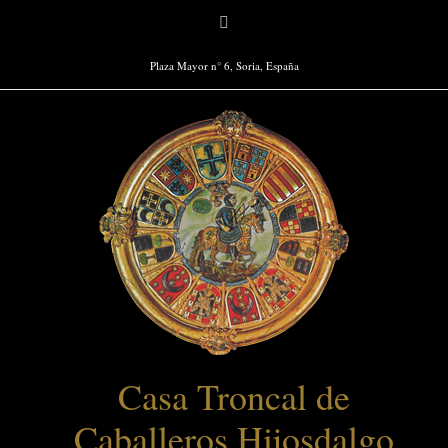
Saltar
Facebook
al
contenido
Plaza Mayor n° 6, Soria, España
Casa Troncal de
Caballeros Hijosdalgo