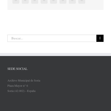
electrónico
Buscar:
SEDE SOCIAL
Archivo Municipal de Soria
Plaza Mayor n° 6
Soria (42.002) - España