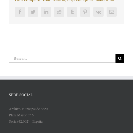
Facebook
Twitter
LinkedIn
Reddit
Tumblr
Pinterest
Vk
Correo
electrónic
Buscar:
SEDE SOCIAL
Archivo Municipal de Soria
Plaza Mayor n° 6
Soria (42.002) - España