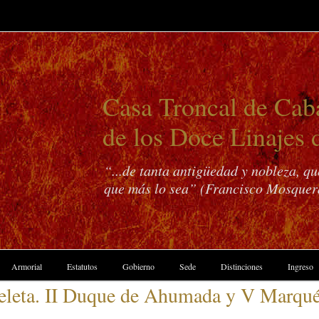
Casa Troncal de Caba
de los Doce Linajes 
“...de tanta antigüedad y nobleza, q
que más lo sea” (Francisco Mosquer
Armorial
Estatutos
Gobierno
Sede
Distinciones
Ingreso
peleta. II Duque de Ahumada y V Marqué