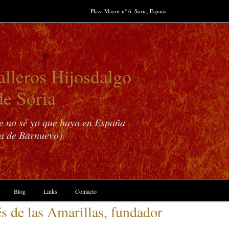
Plaza Mayor n° 6, Soria, España
lleros Hijosdalgo
de Soria
ue no sé yo que haya en España
a de Barnuevo)
Blog
Links
Contacto
s de las Amarillas, fundador