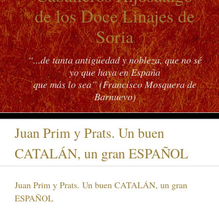
de los Doce Linajes de
Soria
“...de tanta antigüedad y nobleza, que no sé
yo que haya en España
que más lo sea” (Francisco Mosquera de
Barnuevo)
Juan Prim y Prats. Un buen
CATALÁN, un gran ESPAÑOL
Juan Prim y Prats. Un buen CATALÁN, un gran
ESPAÑOL