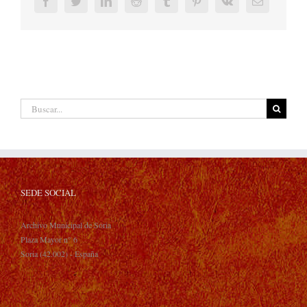
Facebook
Twitter
LinkedIn
Reddit
Tumblr
Pinterest
Vk
Correo
electrónic
Buscar:
SEDE SOCIAL
Archivo Municipal de Soria
Plaza Mayor n° 6
Soria (42.002) - España