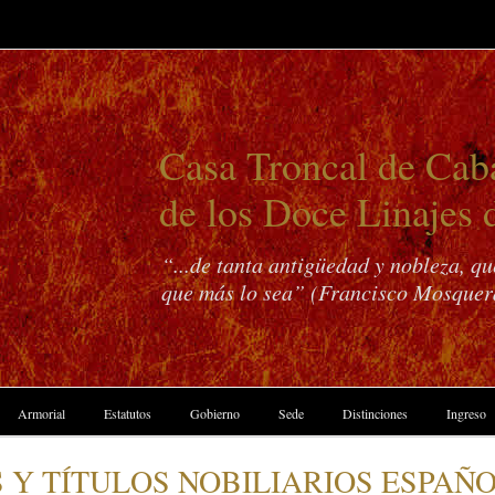
Casa Troncal de Caba
de los Doce Linajes 
“...de tanta antigüedad y nobleza, q
que más lo sea” (Francisco Mosquer
Armorial
Estatutos
Gobierno
Sede
Distinciones
Ingreso
Y TÍTULOS NOBILIARIOS ESPAÑOL