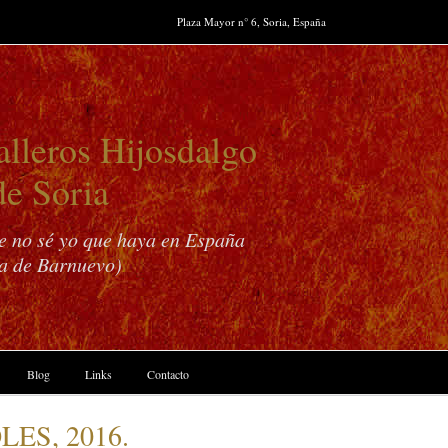
Plaza Mayor n° 6, Soria, España
lleros Hijosdalgo
de Soria
ue no sé yo que haya en España
a de Barnuevo)
Blog
Links
Contacto
ES, 2016.