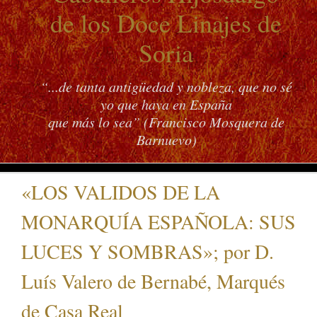
de los Doce Linajes de
Soria
“...de tanta antigüedad y nobleza, que no sé
yo que haya en España
que más lo sea” (Francisco Mosquera de
Barnuevo)
«LOS VALIDOS DE LA
MONARQUÍA ESPAÑOLA: SUS
LUCES Y SOMBRAS»; por D.
Luís Valero de Bernabé, Marqués
de Casa Real