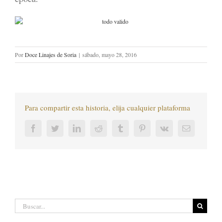
Por
Doce Linajes de Soria
|
sábado, mayo 28, 2016
Para compartir esta historia, elija cualquier plataforma
Facebook
Twitter
LinkedIn
Reddit
Tumblr
Pinterest
Vk
Correo
electrónic
Buscar: