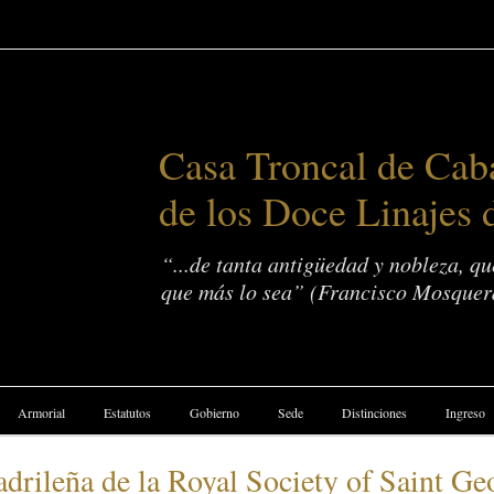
Casa Troncal de Caba
de los Doce Linajes 
“...de tanta antigüedad y nobleza, q
que más lo sea” (Francisco Mosquer
Armorial
Estatutos
Gobierno
Sede
Distinciones
Ingreso
drileña de la Royal Society of Saint Ge