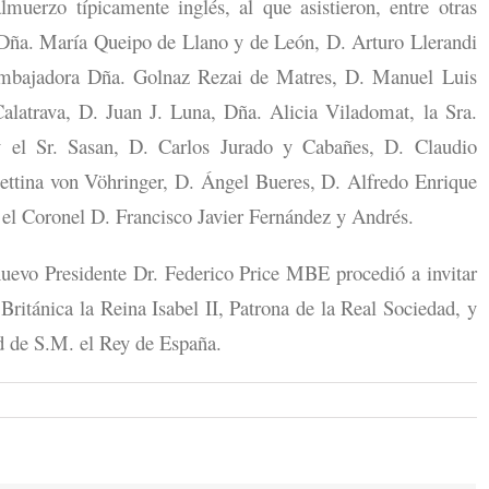
muerzo típicamente inglés, al que asistieron, entre otras
 Dña. María Queipo de Llano y de León, D. Arturo Llerandi
mbajadora Dña. Golnaz Rezai de Matres, D. Manuel Luis
alatrava, D. Juan J. Luna, Dña. Alicia Viladomat, la Sra.
 el Sr. Sasan, D. Carlos Jurado y Cabañes, D. Claudio
ttina von Vöhringer, D. Ángel Bueres, D. Alfredo Enrique
el Coronel D. Francisco Javier Fernández y Andrés.
 nuevo Presidente Dr. Federico Price MBE procedió a invitar
 Británica la Reina Isabel II, Patrona de la Real Sociedad, y
ud de S.M. el Rey de España.