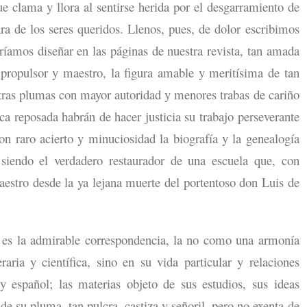
e clama y llora al sentirse herida por el desgarramiento de
ra de los seres queridos. Llenos, pues, de dolor escribimos
ríamos diseñar en las páginas de nuestra revista, tan amada
 propulsor y maestro, la figura amable y meritísima de tan
Otras plumas con mayor autoridad y menores trabas de cariño
a reposada habrán de hacer justicia su trabajo perseverante
on raro acierto y minuciosidad la biografía y la genealogía
 siendo el verdadero restaurador de una escuela que, con
aestro desde la ya lejana muerte del portentoso don Luis de
es la admirable correspondencia, la no como una armonía
aria y científica, sino en su vida particular y relaciones
y español; las materias objeto de sus estudios, sus ideas
r de su pluma, tan pulcra, castiza y señoril, pero no exenta de