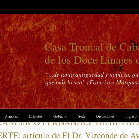
Casa Troncal de Caba
de los Doce Linajes 
“...de tanta antigüedad y nobleza, q
que más lo sea” (Francisco Mosquer
Armorial
Estatutos
Gobierno
Sede
Distinciones
Ingreso
FRANCISCO FERNÁNDEZ DE BETHE
artículo de El Dr. Vizconde de Ayal