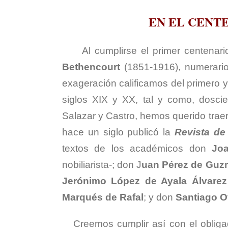
EN EL CENT
Al cumplirse el primer centenar
Bethencourt
(1851-1916), numerario
exageración calificamos del primero y
siglos XIX y XX, tal y como, dosci
Salazar y Castro, hemos querido traer
hace un siglo publicó la
Revista de
textos de los académicos don
Joa
nobiliarista-; don J
uan Pérez de Guz
Jerónimo López de Ayala Álvarez
Marqués de Rafal
; y don
Santiago O
Creemos cumplir así con el obligad