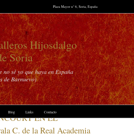
Plaza Mayor n° 6, Soria, España
lleros Hijosdalgo
de Soria
ue no sé yo que haya en España
a de Barnuevo)
Blog
Links
Contacto
NCOURT EN EL
a C. de la Real Academia