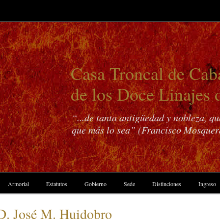
Casa Troncal de Caba
de los Doce Linajes 
“...de tanta antigüedad y nobleza, q
que más lo sea” (Francisco Mosquer
Armorial
Estatutos
Gobierno
Sede
Distinciones
Ingreso
 D. José M. Huidobro