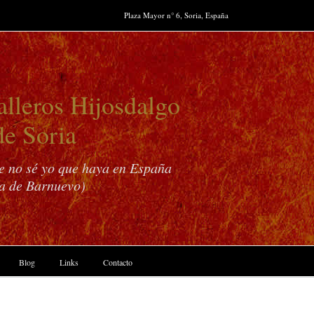
Plaza Mayor n° 6, Soria, España
lleros Hijosdalgo
de Soria
ue no sé yo que haya en España
a de Barnuevo)
Blog
Links
Contacto