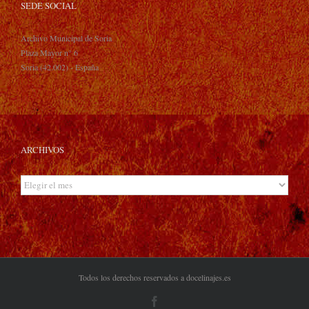
SEDE SOCIAL
Archivo Municipal de Soria
Plaza Mayor n° 6
Soria (42.002) - España
ARCHIVOS
Archivos
Todos los derechos reservados a docelinajes.es
Facebook